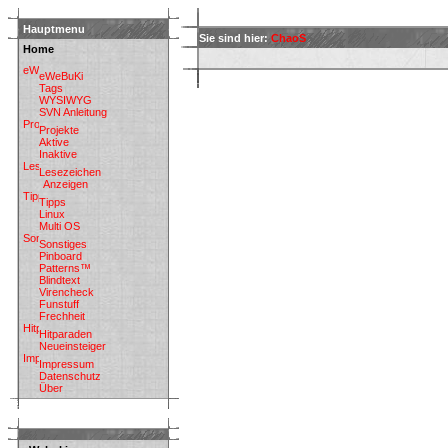
Hauptmenu
Sie sind hier:
ChaoS
Home
eWeBuKi
Tags
WYSIWYG
SVN Anleitung
Projekte
Aktive
Inaktive
Lesezeichen
Anzeigen
Tipps
Linux
Multi OS
Sonstiges
Pinboard
Patterns™
Blindtext
Virencheck
Funstuff
Frechheit
Hitparaden
Neueinsteiger
Impressum
Datenschutz
Über