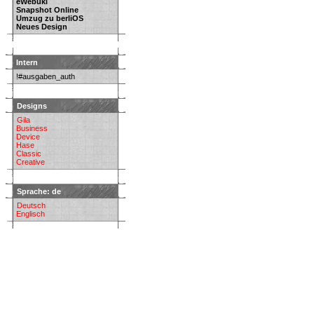
eWebuki
Snapshot Online
Umzug zu berliOS
Neues Design
Intern
!#ausgaben_auth
Designs
Gila
Business
Device
Hase
Classic
Creative
Sprache: de
Deutsch
Englisch