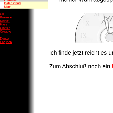
Datenschutz
Über
Gila
Business
Device
Hase
Classic
Creative
Deutsch
Englisch
Ich finde jetzt reicht es
Zum Abschluß noch ein