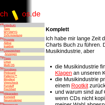
ch
os.de
eWeBuKi
Komplett
Tags
WYSIWYG
SVN Anleitung
Ich habe mir lange Zeit 
Projekte
Aktive
Charts Buch zu führen. 
Inaktive
Musikindustrie, aber
Lesezeichen
Anzeigen
Tipps
Linux
Multi OS
die Musikindustrie f
Sonstiges
Klagen
an unseren K
Pinboard
Patterns™
die Musikindustrie p
Blindtext
Virencheck
einem
Rootkit
zurück
Funstuff
Frechheit
und warum sind auf
Hitparaden
wenn CDs nicht kopi
Komplett
Neueinsteiger
meiner Wahl abgesp
Impressum