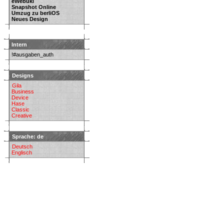
eWebuki
Snapshot Online
Umzug zu berliOS
Neues Design
Intern
!#ausgaben_auth
Designs
Gila
Business
Device
Hase
Classic
Creative
Sprache: de
Deutsch
Englisch