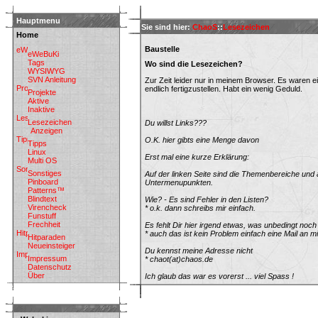
Hauptmenu
Sie sind hier:
ChaoS
::
Lesezeichen
Home
Baustelle
eWeBuKi
Tags
Wo sind die Lesezeichen?
WYSIWYG
SVN Anleitung
Zur Zeit leider nur in meinem Browser. Es waren ein
endlich fertigzustellen. Habt ein wenig Geduld.
Projekte
Aktive
Inaktive
Lesezeichen
Du willst Links???
Anzeigen
O.K. hier gibts eine Menge davon
Tipps
Linux
Erst mal eine kurze Erklärung:
Multi OS
Sonstiges
Auf der linken Seite sind die Themenbereiche und a
Pinboard
Untermenupunkten.
Patterns™
Blindtext
Wie? - Es sind Fehler in den Listen?
Virencheck
* o.k. dann schreibs mir einfach.
Funstuff
Frechheit
Es fehlt Dir hier irgend etwas, was unbedingt noc
* auch das ist kein Problem einfach eine Mail an m
Hitparaden
Neueinsteiger
Du kennst meine Adresse nicht
Impressum
* chaot(at)chaos.de
Datenschutz
Über
Ich glaub das war es vorerst ... viel Spass !