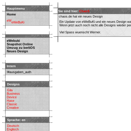
Hauptmenu
Sie sind hier:
ChaoS
Home
chaos.de hat ein neues Design
Ein Update von eWeBuKi und ein neues Design war 
eWeBuKi
Wenn jetzt auch noch nicht alle Designs wieder pe
Viel Spass wuenscht Werner.
eWebuki
Snapshot Online
Umzug zu berliOS
Neues Design
Intern
!#ausgaben_auth
Designs
Gila
Business
Device
Hase
Classic
Creative
Sprache: en
Deutsch
Englisch