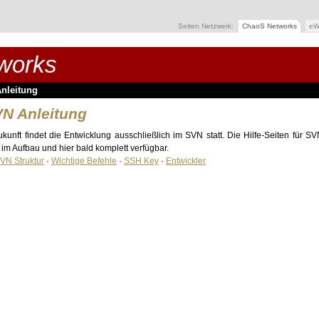
Seiten Netzwerk:
ChaoS Networks
eW
works
nleitung
N Anleitung
ukunft findet die Entwicklung ausschließlich im SVN statt. Die Hilfe-Seiten für S
 im Aufbau und hier bald komplett verfügbar.
VN Struktur
·
Wichtige Befehle
·
SSH Key
·
Entwickler