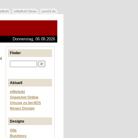
eBuKi
eWeBuKi Demo
port23.de
Donnerstag, 06.08.2026
Finder
VN
Aktuell
eWebuki
Snapshot Online
Umzug zu berliOS
Neues Design
Designs
Gila
Business