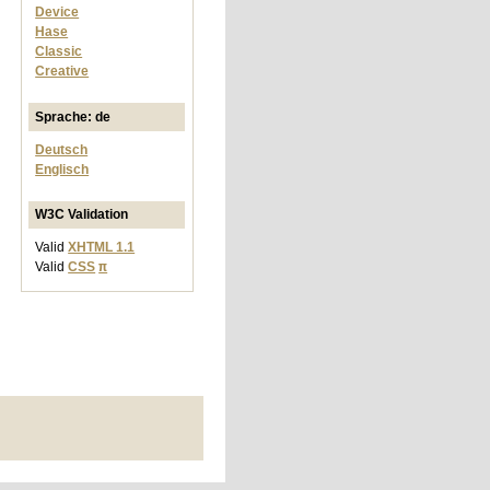
Device
Hase
Classic
Creative
Sprache: de
Deutsch
Englisch
W3C Validation
Valid
XHTML 1.1
Valid
CSS
π