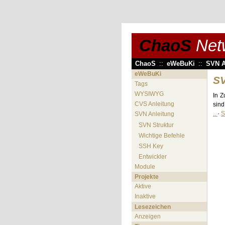
ChaoS
Net
ChaoS
::
eWeBuKi
::
SVN A
eWeBuKi
SV
Tags
WYSIWYG
In Z
CVS Anleitung
sind
..
·
S
SVN Anleitung
SVN Struktur
Wichtige Befehle
SSH Key
Entwickler
Module
Projekte
Aktive
Inaktive
Lesezeichen
Anzeigen