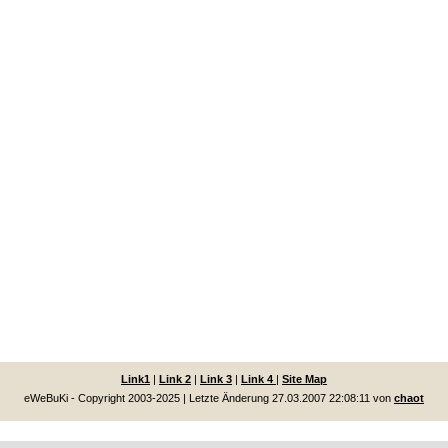
Link1
|
Link 2
|
Link 3
|
Link 4
|
Site Map
eWeBuKi - Copyright 2003-2025 | Letzte Änderung 27.03.2007 22:08:11 von
chaot