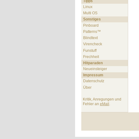
Tipps
Linux
Multi OS
Sonstiges
Pinboard
Patterns™
Blindtext
Virencheck
Funstuff
Frechheit
Hitparaden
Neueinsteiger
Impressum
Datenschutz
Über
Kritik, Anregungen und
Fehler an
eMail
.