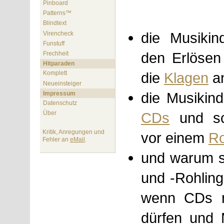
Pinboard
Patterns™
Blindtext
die Musikind
Virencheck
Funstuff
den Erlöse
Frechheit
Hitparaden
die
Klagen
an
Komplett
Neueinsteiger
die Musikind
Impressum
Datenschutz
CDs
und sch
Über
Kritik, Anregungen und
vor einem
Ro
Fehler an
eMail
.
und warum s
und -Rohlin
wenn CDs n
dürfen und 