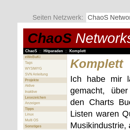
Seiten Netzwerk:
ChaoS Netwo
ChaoS
Network
ChaoS
::
Hitparaden
::
Komplett
eWeBuKi
Komplett
Tags
WYSIWYG
SVN Anleitung
Ich habe mir 
Projekte
Aktive
gemacht, über
Inaktive
Lesezeichen
den Charts Bu
Anzeigen
Tipps
Listen waren Q
Linux
Multi OS
Musikindustrie,
Sonstiges