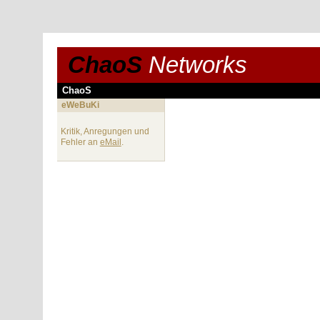
ChaoS
Networks
ChaoS
eWeBuKi
Kritik, Anregungen und
Fehler an
eMail
.