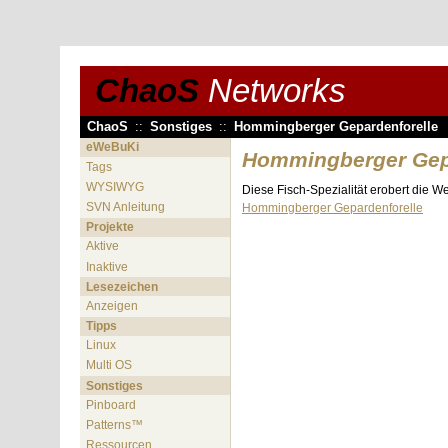
ChaoS
Networks
ChaoS
::
Sonstiges
::
Hommingberger Gepardenforelle
eWeBuKi
Hommingberger Gep
Tags
WYSIWYG
Diese Fisch-Spezialität erobert die We
SVN Anleitung
Hommingberger Gepardenforelle
Projekte
Aktive
Inaktive
Lesezeichen
Anzeigen
Tipps
Linux
Multi OS
Sonstiges
Pinboard
Patterns™
Ressourcen