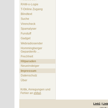
RAM-o-Logie
T-Online Zugang
Blindtext
Suche
Virencheck
Spamalyser
Funstuff
Gadget
Webradiosender
Hommingberger
Gepardenfo ...
Frechheit
Hitparaden
Neueinsteiger
Impressum
Datenschutz
Über
Kritik, Anregungen und
Fehler an
eMail
.
Link1
|
Link