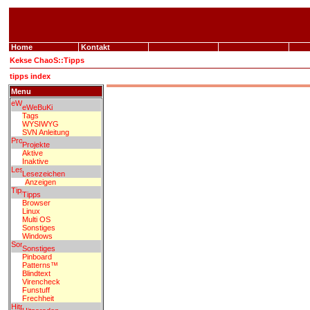
Home
Kontakt
Kekse
ChaoS
::
Tipps
tipps index
Menu
eWeBuKi
Tags
WYSIWYG
SVN Anleitung
Projekte
Aktive
Inaktive
Lesezeichen
Anzeigen
Tipps
Browser
Linux
Multi OS
Sonstiges
Windows
Sonstiges
Pinboard
Patterns™
Blindtext
Virencheck
Funstuff
Frechheit