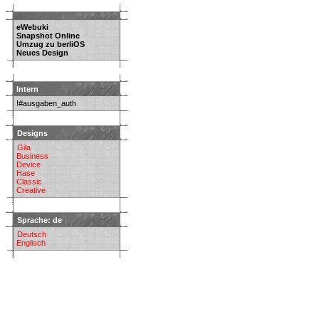
eWebuki
Snapshot Online
Umzug zu berliOS
Neues Design
Intern
!#ausgaben_auth
Designs
Gila
Business
Device
Hase
Classic
Creative
Sprache: de
Deutsch
Englisch