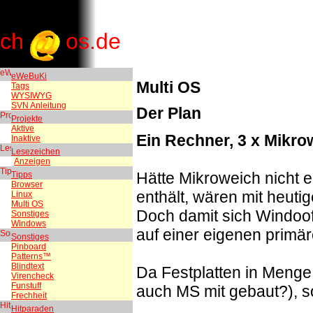
ch
os.de
eWeBuKi
Multi OS
Tags
WYSIWYG
SVN Anleitung
Der Plan
Projekte
Aktive
Ein Rechner, 3 x Mikrow
Inaktive
Lesezeichen
Anzeigen
Hätte Mikroweich nicht e
Tipps
Browser
enthält, wären mit heuti
Linux
Multi OS
Doch damit sich Windoof
Sonstiges
Windows
auf einer eigenen primär
Sonstiges
Pinboard
Patterns™
Blindtext
Da Festplatten in Menge 
Virencheck
Funstuff
auch MS mit gebaut?), so
Frechheit
Hitparaden