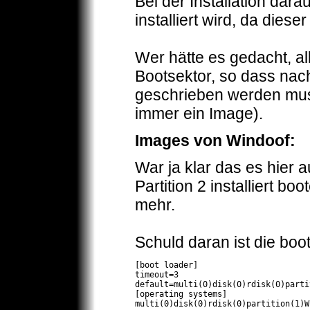
Bei der Installation dar
installiert wird, da die
Wer hätte es gedacht, al
Bootsektor, so dass nac
geschrieben werden mus
immer ein Image).
Images von Windoof:
War ja klar das es hier 
Partition 2 installiert b
mehr.
Schuld daran ist die boot
[boot loader]

timeout=3

default=multi(0)disk(0)rdisk(0)parti
[operating systems]

multi(0)disk(0)rdisk(0)partition(1)W