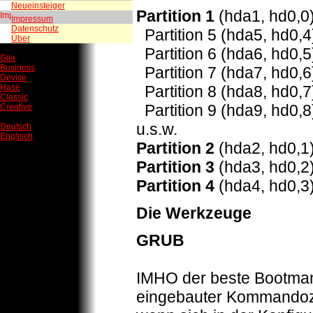
Neueinsteiger
Partition 1
(hda1, hd0,0)
Impressum
Datenschutz
Partition 5 (hda5, hd0,
Über
Partition 6 (hda6, hd0,
Gila
Business
Partition 7 (hda7, hd0,
Device
Partition 8 (hda8, hd0,
Hase
Classic
Partition 9 (hda9, hd0,
Creative
u.s.w.
Deutsch
Englisch
Partition 2
(hda2, hd0,1
Partition 3
(hda3, hd0,2
Partition 4
(hda4, hd0,3
Die Werkzeuge
GRUB
IMHO der beste Bootmanag
eingebauter Kommandoze