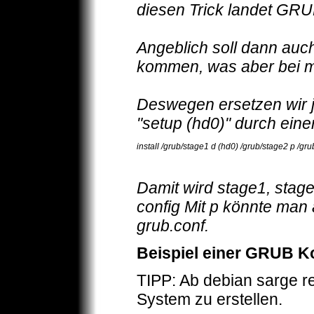
diesen Trick landet GRUB
Angeblich soll dann au
kommen, was aber bei me
Deswegen ersetzen wir j
"setup (hd0)" durch eine
install /grub/stage1 d (hd0) /grub/stage2 p /gr
Damit wird stage1, stage2
config Mit p könnte man
grub.conf.
Beispiel einer GRUB Ko
TIPP: Ab debian sarge re
System zu erstellen.