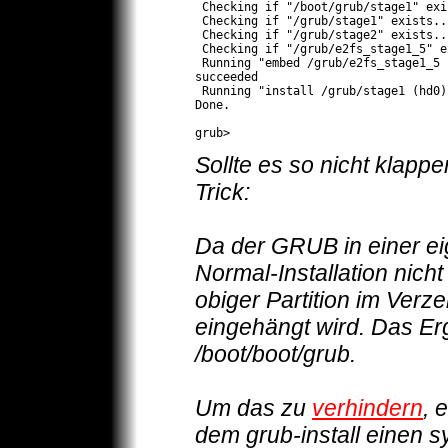
 Checking if "/boot/grub/stage1" exi
 Checking if "/grub/stage1" exists...
 Checking if "/grub/stage2" exists...
 Checking if "/grub/e2fs_stage1_5" e
 Running "embed /grub/e2fs_stage1_5 
succeeded

 Running "install /grub/stage1 (hd0)
Done.

grub>
Sollte es so nicht klapp
Trick:
Da der GRUB in einer eig
Normal-Installation nic
obiger Partition im Verze
eingehängt wird. Das Erg
/boot/boot/grub.
Um das zu
verhindern
, 
dem grub-install einen sy