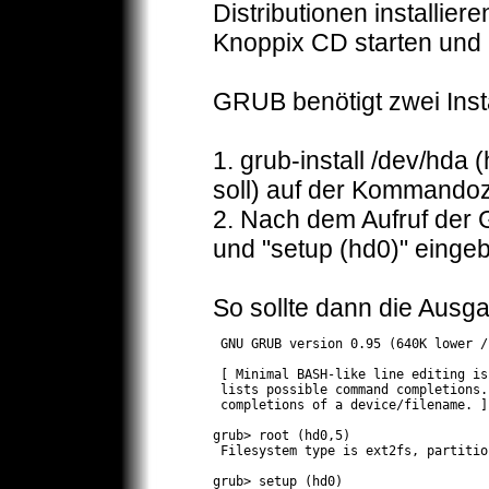
Distributionen installie
Knoppix CD starten und 
GRUB benötigt zwei Insta
1. grub-install /dev/hda
soll) auf der Kommandoz
2. Nach dem Aufruf der G
und "setup (hd0)" einge
So sollte dann die Ausg
 GNU GRUB version 0.95 (640K lower /
 [ Minimal BASH-like line editing is
 lists possible command completions.
 completions of a device/filename. ]

grub> root (hd0,5)

 Filesystem type is ext2fs, partitio
grub> setup (hd0)
