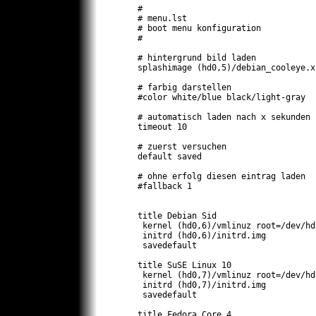
#

# menu.lst

# boot menu konfiguration

#

# hintergrund bild laden

splashimage (hd0,5)/debian_cooleye.xp
# farbig darstellen

#color white/blue black/light-gray

# automatisch laden nach x sekunden

timeout 10

# zuerst versuchen

default saved

# ohne erfolg diesen eintrag laden

#fallback 1

title Debian Sid

 kernel (hd0,6)/vmlinuz root=/dev/hda
 initrd (hd0,6)/initrd.img

 savedefault

title SuSE Linux 10

 kernel (hd0,7)/vmlinuz root=/dev/hd
 initrd (hd0,7)/initrd.img

 savedefault

title Fedora Core 4
