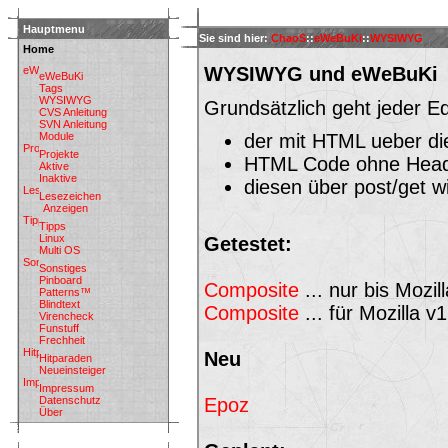
Hauptmenu
Sie sind hier:
ChaoS
::
eWeBuKi
::
WYSIWYG
Home
WYSIWYG und eWeBuKi
eWeBuKi
Tags
WYSIWYG
Grundsätzlich geht jeder Ed
CVS Anleitung
SVN Anleitung
Module
der mit HTML ueber di
Projekte
HTML Code ohne Head
Aktive
Inaktive
diesen über post/get w
Lesezeichen
Anzeigen
Tipps
Linux
Getestet:
Multi OS
Sonstiges
Pinboard
Composite
... nur bis Mozil
Patterns™
Blindtext
Composite
... für Mozilla v
Virencheck
Funstuff
Frechheit
Neu
Hitparaden
Neueinsteiger
Impressum
Epoz
Datenschutz
Über