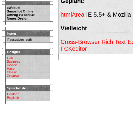
Geplant:
eWebuki
Snapshot Online
htmlArea
IE 5.5+ & Mozilla 
Umzug zu berliOS
Neues Design
Vielleicht
Intern
!#ausgaben_auth
Cross-Browser Rich Text Ed
FCKeditor
Designs
Gila
Business
Device
Hase
Classic
Creative
Sprache: de
Deutsch
Englisch