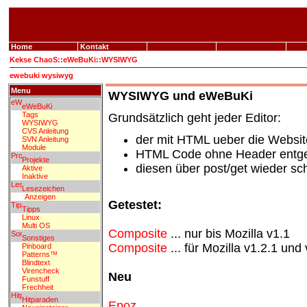
Home
Kontakt
Kekse
ChaoS
::
eWeBuKi
::
WYSIWYG
ewebuki wysiwyg
Menu
WYSIWYG und eWeBuKi
eWeBuKi
Tags
Grundsätzlich geht jeder Editor:
WYSIWYG
CVS Anleitung
der mit HTML ueber die Websit
SVN Anleitung
Module
HTML Code ohne Header entg
Projekte
diesen über post/get wieder sch
Aktive
Inaktive
Lesezeichen
Anzeigen
Getestet:
Tipps
Linux
Multi OS
Composite
... nur bis Mozilla v1.1
Sonstiges
Composite
... für Mozilla v1.2.1 und
Pinboard
Patterns™
Blindtext
Virencheck
Neu
Funstuff
Frechheit
Hitparaden
Epoz