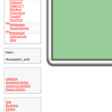
Pinboard
Patterns™
Blindtext
Virencheck
Funstuff
Frechheit
Hitparaden
Neueinsteiger
Impressum
Datenschutz
Über
Intern
!#ausgaben_auth
eWebuki
Snapshot Online
Umzug zu berliOS
Neues Design
Gila
Business
Device