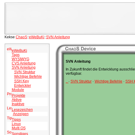
Kekse
ChaoS
::
eWeBuKi
::
SVN Anleitung
eWeBuKi
Tags
WYSIWYG
SVN Anleitung
CVS Anleitung
SVN Anleitung
In Zukunft findet die Entwicklung ausschli
SVN Struktur
verfügbar.
Wichtige Befehle
SSH Key
..
·
SVN Struktur
·
Wichtige Befehle
·
SSH 
Entwickler
Module
Projekte
Aktive
Inaktive
Lesezeichen
Anzeigen
Tipps
Linux
Multi OS
Sonstiges