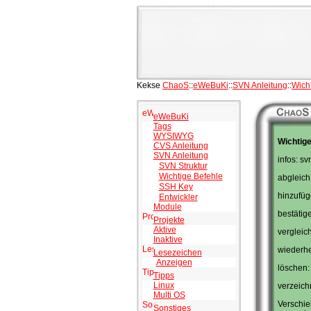
Kekse
ChaoS
::
eWeBuKi
::
SVN Anleitung
::
Wich
eWeBuKi
Tags
WYSIWYG
Wichtige
CVS Anleitung
SVN Anleitung
infos: sv
SVN Struktur
Wichtige Befehle
abgleich
SSH Key
hinzufüg
Entwickler
Module
bestätig
Projekte
Aktive
vergleich
Inaktive
wiederher
Lesezeichen
Anzeigen
löschen:
Tipps
Linux
verzeichn
Multi OS
Verschie
Sonstiges