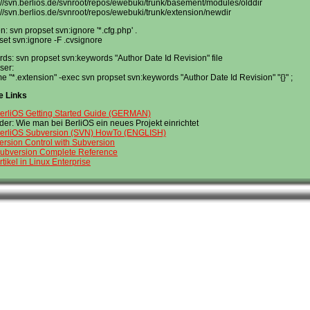
//svn.berlios.de/svnroot/repos/ewebuki/trunk/basement/modules/olddir
//svn.berlios.de/svnroot/repos/ewebuki/trunk/extension/newdir
n: svn propset svn:ignore '*.cfg.php' .
set svn:ignore -F .cvsignore
rds: svn propset svn:keywords "Author Date Id Revision" file
ser:
me "*.extension" -exec svn propset svn:keywords "Author Date Id Revision" "{}" ;
e Links
erliOS Getting Started Guide (GERMAN)
der: Wie man bei BerliOS ein neues Projekt einrichtet
erliOS Subversion (SVN) HowTo (ENGLISH)
ersion Control with Subversion
ubversion Complete Reference
rtikel in Linux Enterprise