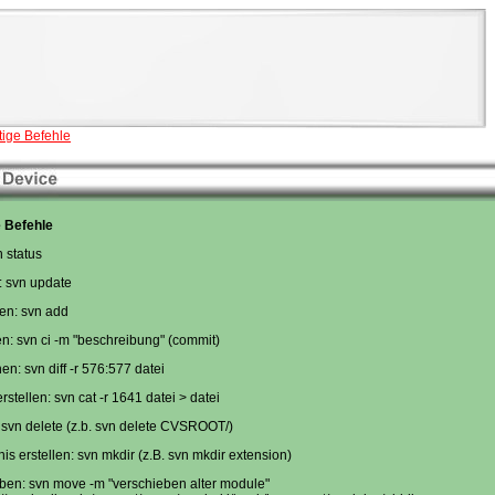
tige Befehle
 Befehle
n status
: svn update
en: svn add
en: svn ci -m "beschreibung" (commit)
en: svn diff -r 576:577 datei
stellen: svn cat -r 1641 datei > datei
 svn delete (z.b. svn delete CVSROOT/)
is erstellen: svn mkdir (z.B. svn mkdir extension)
ben: svn move -m "verschieben alter module"