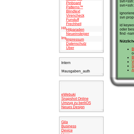
svn+ssh:
Pinboard
svn+ssh:
Patterns™
Blindtext
ignoriere
Virencheck
svn prop
Funstuff
Frechheit
id keywo
oder bes
Hitparaden
find -na
Neueinsteiger
Impressum
Nützlich
Datenschutz
Über
B
o
B
V
Intern
S
A
!#ausgaben_auth
eWebuki
Snapshot Online
Umzug zu berliOS
Neues Design
Gila
Business
Device