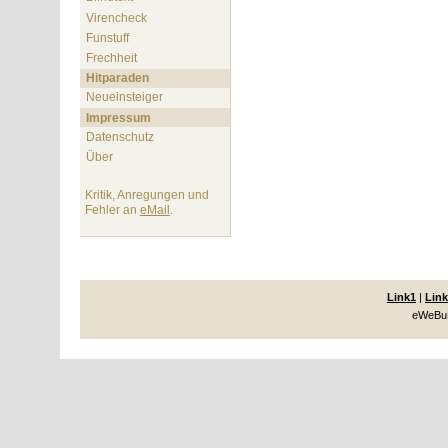
Virencheck
Funstuff
Frechheit
Hitparaden
Neueinsteiger
Impressum
Datenschutz
Über
Kritik, Anregungen und
Fehler an
eMail
.
Link1
|
Link
eWeBuK