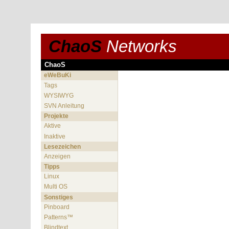
ChaoS
Networks
ChaoS
eWeBuKi
Tags
WYSIWYG
SVN Anleitung
Projekte
Aktive
Inaktive
Lesezeichen
Anzeigen
Tipps
Linux
Multi OS
Sonstiges
Pinboard
Patterns™
Blindtext