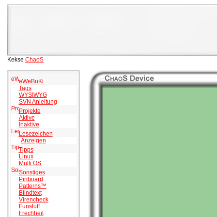
Kekse
ChaoS
eWeBuKi
Tags
WYSIWYG
SVN Anleitung
Projekte
Aktive
Inaktive
Lesezeichen
Anzeigen
Tipps
Linux
Multi OS
Sonstiges
Pinboard
Patterns™
Blindtext
Virencheck
Funstuff
Frechheit