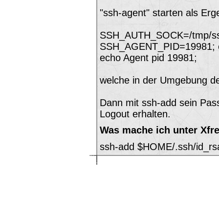
"ssh-agent" starten als E
SSH_AUTH_SOCK=/tmp/ss
SSH_AGENT_PID=19981; 
echo Agent pid 19981;
welche in der Umgebung de
Dann mit ssh-add sein Pas
Logout erhalten.
Was mache ich unter Xfr
ssh-add $HOME/.ssh/id_rsa