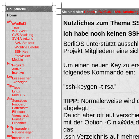
Hauptmenu
Sie sind hier:
ChaoS
::
eWeBuKi
::
SVN Anleitung
Home
Nützliches zum Thema S
eWeBuKi
Tags
WYSIWYG
Ich habe noch keinen SSH
CVS Anleitung
SVN Anleitung
BerliOS unterstützt aussch
SVN Struktur
Wichtige Befehle
Projekt Mitgliedern eine s
SSH Key
Entwickler
Module
Um einen neuen Key zu erst
Projekte
Aktive
folgendes Kommando ein:
Inaktive
Lesezeichen
Anzeigen
"ssh-keygen -t rsa"
Tipps
Linux
Multi OS
TIPP:
Normalerweise wird 
Sonstiges
Pinboard
abgelegt.
Patterns™
Blindtext
Da ich aber oft auf versc
Virencheck
Funstuff
mit der Option -C nix@da.
Frechheit
das
Hitparaden
Neueinsteiger
.ssh Verzeichnis auf mehr
Impressum