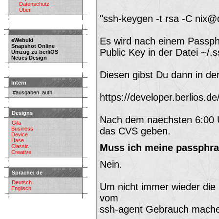
Datenschutz
Über
"ssh-keygen -t rsa -C nix@
Es wird nach einem Passphr
eWebuki
Snapshot Online
Public Key in der Datei ~/.
Umzug zu berliOS
Neues Design
Diesen gibst Du dann in de
Intern
!#ausgaben_auth
https://developer.berlios.d
Designs
Nach dem naechsten 6:00 Uh
Gila
Business
das CVS geben.
Device
Hase
Muss ich meine passphra
Classic
Creative
Nein.
Sprache: de
Deutsch
Um nicht immer wieder die
Englisch
vom
ssh-agent Gebrauch mach