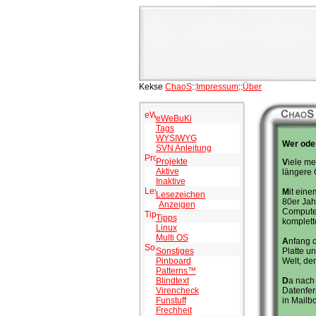
Kekse
ChaoS
::
Impressum
::
Über
eWeBuKi
Tags
WYSIWYG
Wer ode
SVN Anleitung
Projekte
V
iele me
Aktive
längere 
Inaktive
M
it ein
Lesezeichen
80er Jah
Anzeigen
Computer
Tipps
komplett
Linux
Multi OS
A
nfang d
Sonstiges
Platte u
Pinboard
Welt, de
Patterns™
Blindtext
D
a nach 
Virencheck
Datenfer
Funstuff
in Mailb
Frechheit