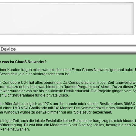
r was ist ChaoS Networks?
iner Kunden fragen mich, warum ich meine Firma Chaos Networks genannt habe. Di
Geschichte, die hier niedergeschrieben ist.
em Comodore C64 hat alles begonnen. Da Computerspiele mit der Zeit langweilig 
ren, das zu erforschen, was hinter den "bunten Programmen" steckt. Da zu dieser 
 war, wurde er von mir bis ins kleinste Detail erforscht. Die Projekte gingen vom S
en Lichtsteueranlage für die private Disco.
er 90er Jahre stieg ich auf PC's um. Ich nannte mich stolzen Besitzer eines 386S
nd einer 1MB VGA Grafikkarte mit 14'' Monitor. Die Kommandozeile des damaligen D
nn Windows wurde zu der Zeit immer nur als "Spielzeug" bezeichnet.
einiger Zeit auch die lokale Festplatte keine Reize mehr barg, zog es mich hinaus i
nübertragung. Es war klar: ein Modem muß her. Also zog ich los, besorgte einen
oxen einzuwählen.