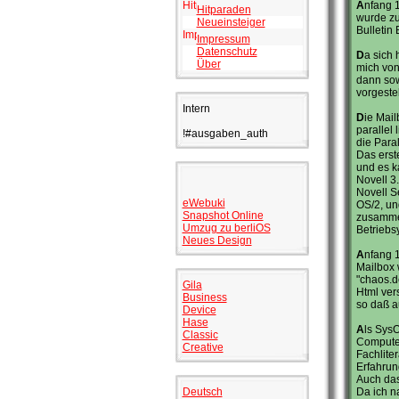
A
nfang 
Hitparaden
wurde zu
Neueinsteiger
Bulletin
Impressum
Datenschutz
D
a sich 
Über
mich von
dann sow
vorgeste
Intern
D
ie Mai
parallel
!#ausgaben_auth
die Para
Das erst
und es k
Novell 3
Novell S
eWebuki
OS/2, un
Snapshot Online
zusammen
Umzug zu berliOS
Betriebs
Neues Design
A
nfang 1
Mailbox 
"chaos.d
Gila
Html ver
Business
so daß a
Device
Hase
A
ls Sys
Classic
Computer
Creative
Fachlite
Erfahrun
Auch das
Deutsch
Da ich n