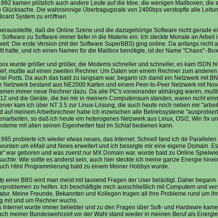
1992 kamen plötzlich auch andere Leute auf die Idee, die wenigen Mailboxen, die 
 Glücksache. Die wahnsinnige Übertragugsrate von 2400bps verstopfte alle Leitung
 Board System zu eröffnen.
herausstellte, daß die Online Szene und die dazugehörige Software nicht gerade einf
 Software zu Software immer tiefer in die Materie ein. Ich steckte Monate an Arbei
eit: Die erste Version (mit der Software SuperBBS) ging online. Da anfangs nicht all
llt hatte, und ich einen Namen für die Mailbox benötigte, ist der Name "Chaos" -Bo
lbox wurde größer und größer, die Modems schneller und schneller, es kam ISDN h
 lief, mußte auf einen zweiten Rechner. Um Daten von einem Rechner zum anderen 
llel Ports. Da auch das bald zu langsam war, begann ich damit ein Netzwerk mit 
e Netzwerk bestand aus NE2000 Karten und einem Peer-to-Peer Netzwerk mit Novell-
amen immer neue Rechner dazu. Da alle PC's voneinander abhängig waren, mußte 
.12 und die Geräte, die bei mir in meinem Computerraum standen, waren nicht einm
erver kam ich über NT 3.5 zur Linux-Lösung, die auch heute noch neben mir "arbeitet
d auf meinem Arbeitsrechner habe ich inzwischen alle Betriebsysteme "ausprobiert"
arbeiten, so daß ich heute ein heterogenes Netzwerk aus Linux, OS/2, Win 9x und
ysteme mit allen seinen Eigenheiten fast im Schlaf bedienen kann.
995 probierte ich wieder etwas neues, das Internet. Schnell fand ich dir Parallele
wurden um eMail und News erweitert und ich besorgte mir eine eigene Domain. Es 
e" war geboren und was zuerst nur MX Domain war. wurde bald zu Online Spielwiese
suchte. Wie sollte es anderst sein, auch hier steckte ich meine ganze Energie hinei
uch Html Programmierung bald zu einem Meiner Hobbys wurde.
Op einer BBS wird man meist mit tausend Fragen der User belästigt. Daher begann 
problemen zu helfen. Ich beschäftigte mich ausschließlich mit Computern und vers
ratur. Meine Freunde, Bekannten und Kollegen trugen all ihre Probleme rund um 
g mit und um Rechner wuchs.
 Internet wurde immer beliebter und zu den Fragen über Soft- und Hardware kame
ach meiner Bundeswehrzeit vor der Wahl stand wieder in meinen Beruf als Energi