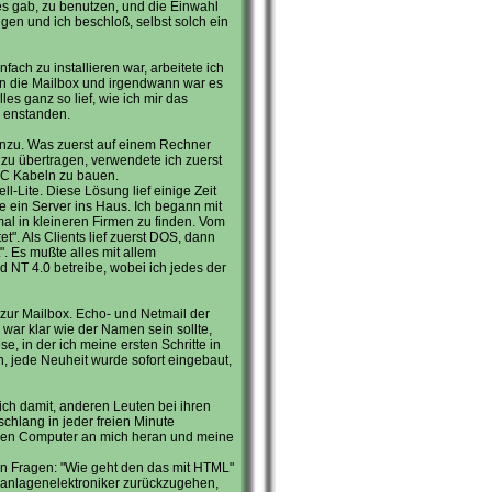
es gab, zu benutzen, und die Einwahl
en und ich beschloß, selbst solch ein
ach zu installieren war, arbeitete ich
t in die Mailbox und irgendwann war es
es ganz so lief, wie ich mir das
x enstanden.
inzu. Was zuerst auf einem Rechner
zu übertragen, verwendete ich zuerst
BNC Kabeln zu bauen.
Lite. Diese Lösung lief einige Zeit
ein Server ins Haus. Ich begann mit
al in kleineren Firmen zu finden. Vom
". Als Clients lief zuerst DOS, dann
. Es mußte alles mit allem
 NT 4.0 betreibe, wobei ich jedes der
n zur Mailbox. Echo- und Netmail der
war klar wie der Namen sein sollte,
, in der ich meine ersten Schritte in
n, jede Neuheit wurde sofort eingebaut,
ich damit, anderen Leuten bei ihren
chlang in jeder freien Minute
ihren Computer an mich heran und meine
n Fragen: "Wie geht den das mit HTML"
eanlagenelektroniker zurückzugehen,