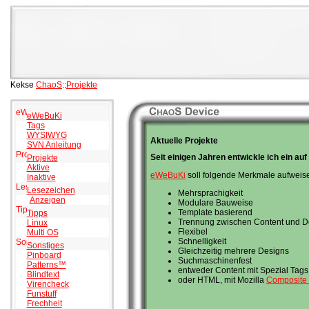
Kekse
ChaoS
::
Projekte
eWeBuKi
Tags
WYSIWYG
Aktuelle Projekte
SVN Anleitung
Seit einigen Jahren entwickle ich ein a
Projekte
Aktive
eWeBuKi
soll folgende Merkmale aufweis
Inaktive
Lesezeichen
Mehrsprachigkeit
Anzeigen
Modulare Bauweise
Template basierend
Tipps
Trennung zwischen Content und D
Linux
Flexibel
Multi OS
Schnelligkeit
Sonstiges
Gleichzeitig mehrere Designs
Pinboard
Suchmaschinenfest
Patterns™
entweder Content mit Spezial Tags
Blindtext
oder HTML, mit Mozilla
Composite
Virencheck
Funstuff
Frechheit