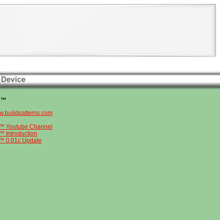
s™
ww.buildpatterns.com
s™ Youtube Channel
™ Introduction
s™ 0.01c Update