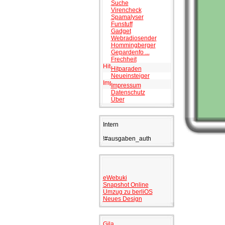
Suche
Virencheck
Spamalyser
Funstuff
Gadget
Webradiosender
Hommingberger
Gepardenfo ...
Frechheit
Hitparaden
Neueinsteiger
Impressum
Datenschutz
Über
Intern
!#ausgaben_auth
eWebuki
Snapshot Online
Umzug zu berliOS
Neues Design
Gila