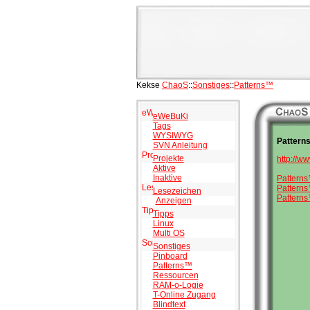
Kekse
ChaoS
::
Sonstiges
::
Patterns™
eWeBuKi
Tags
WYSIWYG
Pattern
SVN Anleitung
Projekte
http://w
Aktive
Inaktive
Pattern
Patterns
Lesezeichen
Pattern
Anzeigen
Tipps
Linux
Multi OS
Sonstiges
Pinboard
Patterns™
Ressourcen
RAM-o-Logie
T-Online Zugang
Blindtext