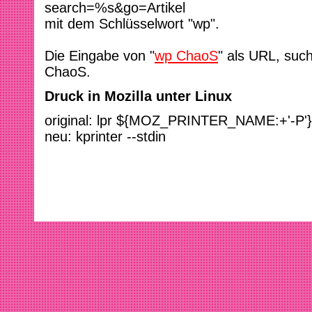
search=%s&go=Artikel
mit dem Schlüsselwort "wp".
Die Eingabe von "
wp ChaoS
" als URL, suc
ChaoS.
Druck in Mozilla unter Linux
original: lpr ${MOZ_PRINTER_NAME:+'
neu: kprinter --stdin