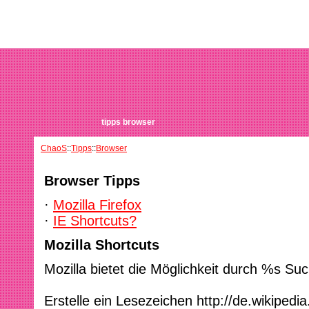
tipps browser
ChaoS
::
Tipps
::
Browser
Browser Tipps
·
Mozilla Firefox
·
IE Shortcuts?
Mozilla Shortcuts
Mozilla bietet die Möglichkeit durch %s Su
Erstelle ein Lesezeichen http://de.wikipedi