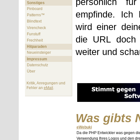
persönlich fü
Sonstiges
Pinboard
empfinde. Ich 
Patterns™
Blindtext
wird einer dein
Virencheck
Funstuff
die URL doch 
Frechheit
Hitparaden
weiter und scha
Neueinsteiger
Impressum
Datenschutz
Über
Kritik, Anregungen und
Fehler an
eMail
.
Was gibts 
eWebuki
Da die PHP Entwickler was gegen di
Verwendung Ihres Logos und den dre