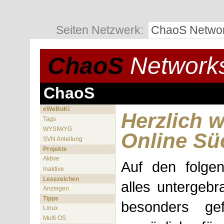
Seiten Netzwerk:
ChaoS Netwo
ChaoS
Network
ChaoS
eWeBuKi
Herzlich 
Tags
WYSIWYG
Online Sü
SVN Anleitung
Projekte
Aktive
Auf den folge
Inaktive
Lesezeichen
alles untergeb
Anzeigen
Tipps
besonders ge
Linux
Multi OS