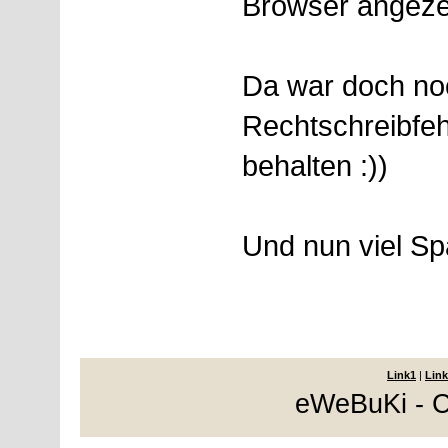
Browser angeze
Da war doch noc
Rechtschreibfe
behalten :))
Und nun viel Spa
Link1
|
Link
eWeBuKi - C