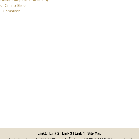
tsu Online Shop
T Computer
Link1
|
Link 2
|
Link 3
|
Link 4
|
Site Map