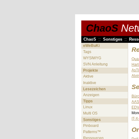
ChaoS
Net
ChaoS
::
Sonstiges
::
Ress
eWeBuKi
R
Tags
WYSIWYG
Qua
SVN Anleitung
Har
AsTi
Projekte
Alvi
Aktive
Inaktive
Se
Lesezeichen
Anzeigen
Büro
Tipps
AAS
Linux
EDV
More
Multi OS
IT-
Sonstiges
Pinboard
On
Patterns™
Ressourcen
Dell