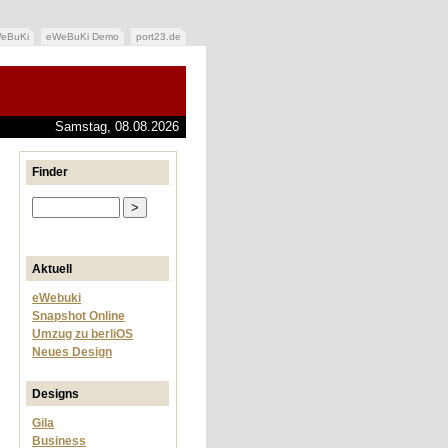
eBuKi
eWeBuKi Demo
port23.de
Samstag, 08.08.2026
Finder
Aktuell
eWebuki
Snapshot Online
Umzug zu berliOS
Neues Design
Designs
Gila
Business