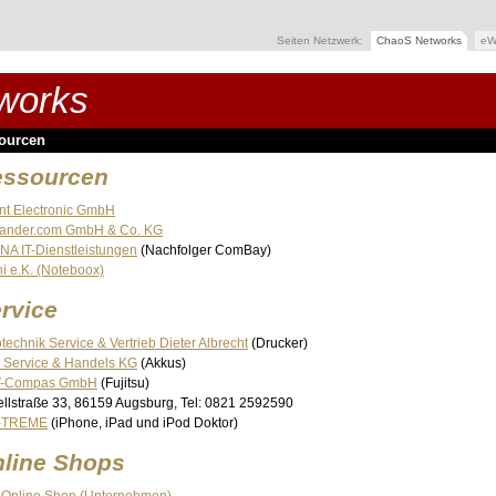
Seiten Netzwerk:
ChaoS Networks
eW
works
ourcen
essourcen
nt Electronic GmbH
lander.com GmbH & Co. KG
NA IT-Dienstleistungen
(Nachfolger ComBay)
ni e.K. (Noteboox)
rvice
technik Service & Vertrieb Dieter Albrecht
(Drucker)
 Service & Handels KG
(Akkus)
-Compas GmbH
(Fujitsu)
llstraße 33, 86159 Augsburg, Tel: 0821 2592590
X-TREME
(iPhone, iPad und iPod Doktor)
line Shops
 Online Shop (Unternehmen)